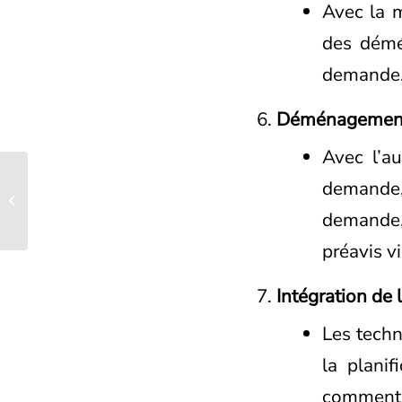
Avec la m
des démé
demande
Déménagement
Avec l’a
Conseils pour un
demande, 
déménagement sans
stress : Des astuces
demande,
pour rendre
préavis v
l’expérience...
Intégration de 
Les techn
la plani
comment 