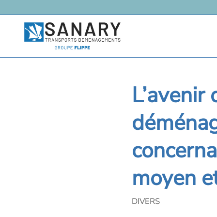
L’avenir
déménage
concernan
moyen et
DIVERS