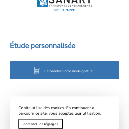
Étude personnalisée
Demandez votre devis gratuit
Ce site utilise des cookies. En continuant à
parcourir ce site, vous acceptez leur utilisation.
Toutes nos
Couverture
Mentions
Politique de
prestations
géographique
Légales
confidentialité
Accepter les réglages
© Copyright -
Sanary Transports Déménagements
- Site réalisé par