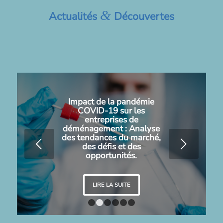
&
Actualités
Découvertes
Impact de la pandémie
COVID-19 sur les
entreprises de
déménagement : Analyse
des tendances du marché,
Suivant
des défis et des
opportunités.
LIRE LA SUITE
1
2
3
4
5
6