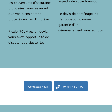
aspects de votre transition.
les couvertures d’assurance
proposées, vous assurant
que vos biens seront
Le devis de déménageur :
protégés en cas d’imprévu.
L’anticipation comme
garantie d’un
déménagement sans accrocs
Flexibilité : Avec un devis,
vous avez l’opportunité de
discuter et d’ajuster les
Contactez-nous
04 94 74 04 01