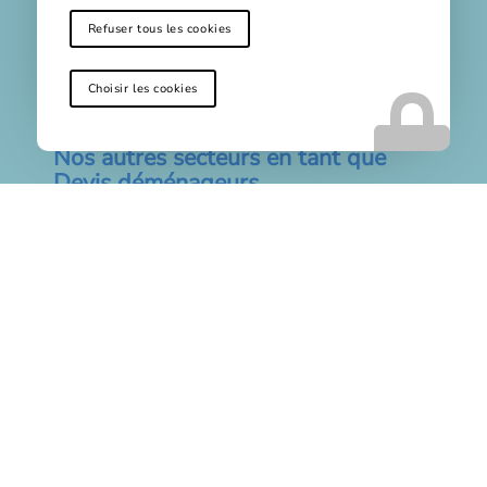
Location d’un garde-meubles pour une entreprise à
Refuser tous les cookies
Hyères
Louer un garde-meubles à Hyères
Choisir les cookies
Nos autres secteurs en tant que
Devis déménageurs
La Seyne sur Mer
,
Toulon
,
Six Fours
,
Sanary sur Mer
,
Bandol
,
Ollioules
,
Saint Cyr sur Mer
,
La Garde
,
Pradet
,
Castellet
,
La Farlède
,
La Valette du Var
,
La Cadière
d’Azur
,
Luc
,
Saint Mandrier
,
Carqueiranne
,
La Crau
,
Solliès Pont
,
Beausset